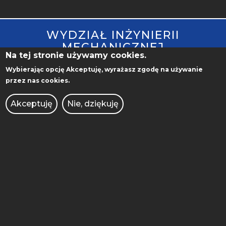
STOPKA
WYDZIAŁ INŻYNIERII
MOBILE
MECHANICZNEJ
Na tej stronie używamy cookies.
Wybierając opcję
Akceptuję
, wyrażasz zgodę na używanie
przez nas cookies.
ul. Piotrowo 3
61-138 Poznań
Akceptuję
Nie, dziękuję
ADMINISTRACJA
BIBLIOTEKA
BIURO DS. OSÓB
NIEPEŁNOSPRAWNYCH
BRANDSHOP