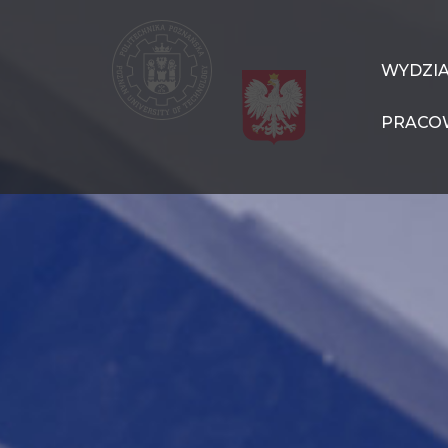
Przejdź
do
treści
WIT
WYDZI
Navigation
PRACO
PL