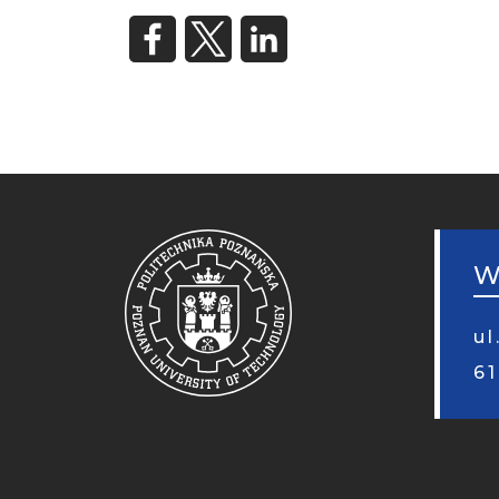
STO
MOB
W
ul
6