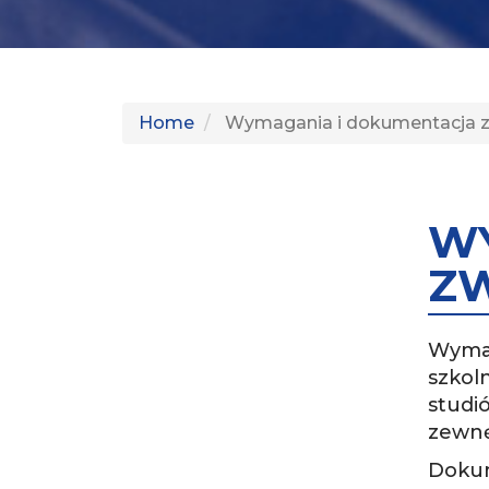
Home
Wymagania i dokumentacja 
W
Z
Wymag
szkol
studi
zewnę
Dokum