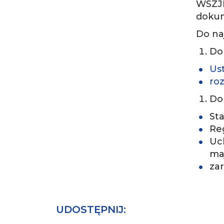
WSZJK
dokum
Do na
Do
Us
roz
Do
Sta
Re
Uc
ma
zar
UDOSTĘPNIJ: