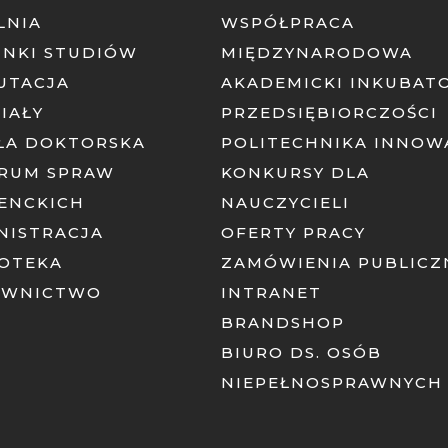
LNIA
WSPÓŁPRACA
UNKI STUDIÓW
MIĘDZYNARODOWA
UTACJA
AKADEMICKI INKUBAT
IAŁY
PRZEDSIĘBIORCZOŚCI
ŁA DOKTORSKA
POLITECHNIKA INNOW
RUM SPRAW
KONKURSY DLA
ENCKICH
NAUCZYCIELI
NISTRACJA
OFERTY PRACY
IOTEKA
ZAMÓWIENIA PUBLICZ
AWNICTWO
INTRANET
BRANDSHOP
BIURO DS. OSÓB
NIEPEŁNOSPRAWNYCH