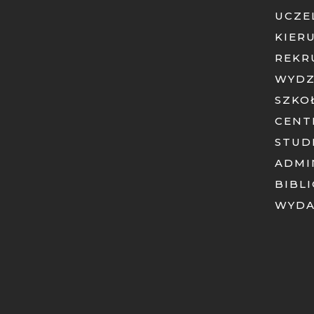
UCZE
KIER
REKR
WYDZ
SZKO
CENT
STUD
ADMI
BIBL
WYD