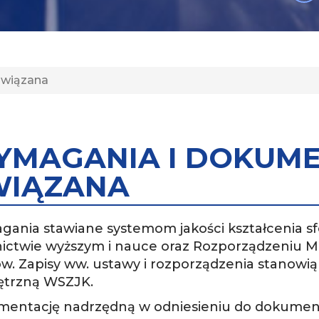
związana
YMAGANIA I DOKUM
WIĄZANA
ania stawiane systemom jakości kształcenia s
nictwie wyższym i nauce oraz Rozporządzeniu Min
ów. Zapisy ww. ustawy i rozporządzenia stanowi
trzną WSZJK.
entację nadrzędną w odniesieniu do dokumen