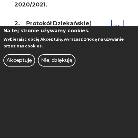
2020/2021.
2. Protokół Dziekańskiej
Komisji ds. nagród w sprawie
Na tej stronie używamy cookies.
wniosków o nagrody specjalne
Wybierając opcję
Akceptuję
, wyrażasz zgodę na używanie
Rektora.
przez nas cookies.
Akceptuję
Nie, dziękuję
3. Protokół Dziekańskiej
Komisji w sprawie wniosku o
nagrodę Ministra dla dra inż.
Stanisława Pabiszczaka