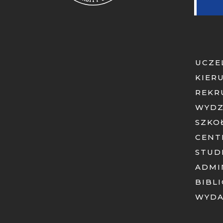
UCZE
KIER
REKR
WYDZ
SZKO
CENT
STUD
ADMI
BIBL
WYD