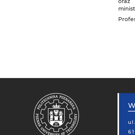
oraz
minist
Profe
STO
MOB
W
ul
6