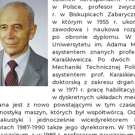
w Polsce, profesor zwycz
r. w Biskupicach Zabarycz
w którym w 1955 r. ukońc
zawodowa i naukowa rozp
WANEJ
po obronie dyplomu. W K
Uniwersytetu im. Adama Mi
asystentem znanych prof
Karaśkiweicza. Po dwóch 
Mechaniki Technicznej Poli
asystentem prof. Karaśki
doktorską z zakresu drgań
a w 1971 r. pracę habilitac
w dyskretnych układach mec
ana jest z nowo powstającymi w tym czasie
gnostyką maszyn, których był współtwórcą. Od
akustyki i jednocześnie wicedyrektorem 
atach 1987-1990 także jego dyrektorem. W 19