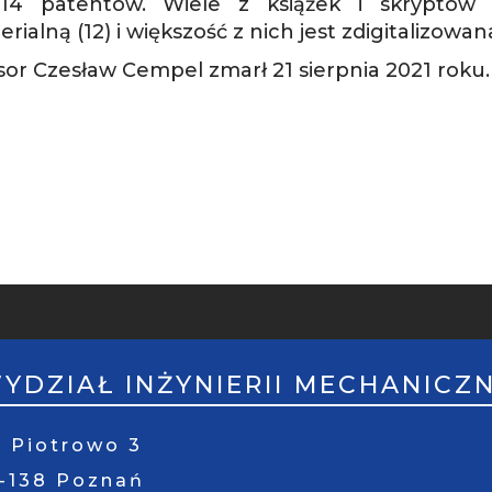
 14 patentów. Wiele z książek i skryptów
erialną (12) i większość z nich jest zdigitalizowa
sor Czesław Cempel zmarł 21 sierpnia 2021 roku.
PKA
ILE
YDZIAŁ INŻYNIERII MECHANICZ
. Piotrowo 3
1-138 Poznań