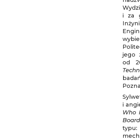
nadzw
Wydz
i za 
Inżyn
Engin
wybie
Polite
jego 
od 2
Techn
badań
Pozna
Sylw
i ang
Who I
Board
typu
mecha