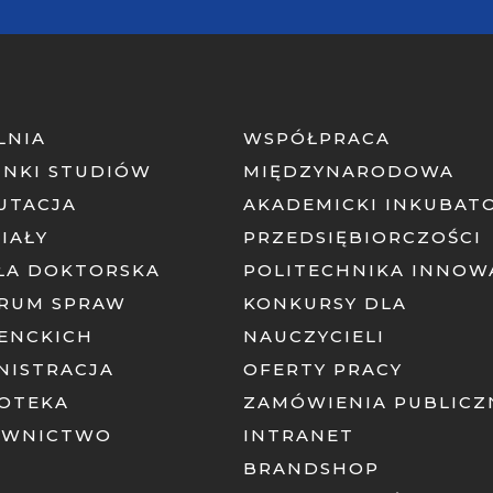
LNIA
WSPÓŁPRACA
UNKI STUDIÓW
MIĘDZYNARODOWA
UTACJA
AKADEMICKI INKUBAT
IAŁY
PRZEDSIĘBIORCZOŚCI
ŁA DOKTORSKA
POLITECHNIKA INNOW
RUM SPRAW
KONKURSY DLA
ENCKICH
NAUCZYCIELI
NISTRACJA
OFERTY PRACY
IOTEKA
ZAMÓWIENIA PUBLICZ
AWNICTWO
INTRANET
BRANDSHOP