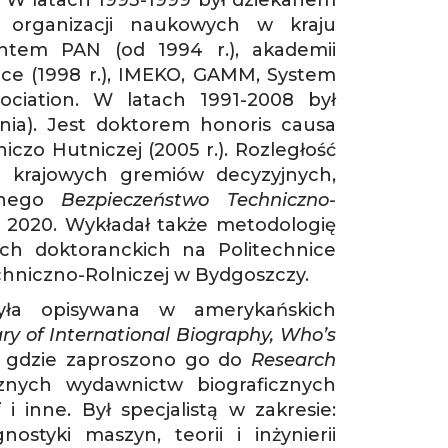
 W latach 1993-1999 był dziekanem
 organizacji naukowych w kraju
ntem PAN (od 1994 r.), akademii
ience (1998 r.), IMEKO, GAMM, System
ciation. W latach 1991-2008 był
a). Jest doktorem honoris causa
niczo Hutniczej (2005 r.). Rozległość
 krajowych gremiów decyzyjnych,
cznego
Bezpieczeństwo Techniczno-
a 2020. Wykładał także metodologię
ach doktoranckich na Politechnice
chniczno-Rolniczej w Bydgoszczy.
była opisywana w amerykańskich
ry of International Biography, Who’s
e, gdzie zaproszono go do
Research
cznych wydawnictw biograficznych
i
i inne. Był specjalistą w zakresie:
ostyki maszyn, teorii i inżynierii