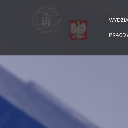
Przejdź
do
treści
WIT
WYDZI
Navigation
PRACO
PL