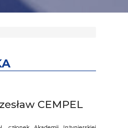
KA
i Czesław CEMPEL
 członek Akademii Inżynierskiej