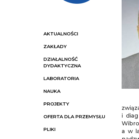
INSTYTUT MECHANIKI STOSO
AKTUALNOŚCI
ZAKŁADY
DZIAŁALNOŚĆ
DYDAKTYCZNA
LABORATORIA
NAUKA
PROJEKTY
związ
i dia
OFERTA DLA PRZEMYSŁU
Wibro
PLIKI
a w l