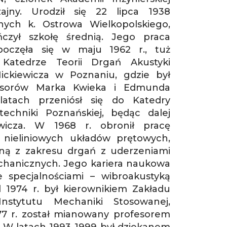
ajny. Urodził się 22 lipca 1938
nych k. Ostrowa Wielkopolskiego,
zył szkołę średnią. Jego praca
oczęła się w maju 1962 r., tuż
atedrze Teorii Drgań Akustyki
ckiewicza w Poznaniu, gdzie był
esorów Marka Kwieka i Edmunda
latach przeniósł się do Katedry
techniki Poznańskiej, będąc dalej
ewicza. W 1968 r. obronił pracę
 nieliniowych układów prętowych,
yjną z zakresu drgań z uderzeniami
hanicznych. Jego kariera naukowa
 specjalnościami – wibroakustyką
 1974 r. był kierownikiem Zakładu
Instytutu Mechaniki Stosowanej,
77 r. został mianowany profesorem