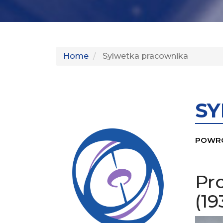
Home
Sylwetka pracownika
S
POWR
Pro
(19