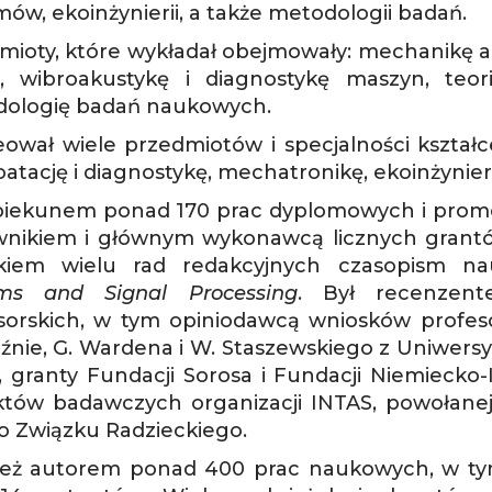
mów, ekoinżynierii, a także metodologii badań.
mioty, które wykładał obejmowały: mechanikę a
, wibroakustykę i diagnostykę maszyn, teor
ologię badań naukowych.
ował wiele przedmiotów i specjalności kształ
oatację i diagnostykę, mechatronikę, ekoinżynier
piekunem ponad 170 prac dyplomowych i promot
wnikiem i głównym wykonawcą licznych grant
nkiem wielu rad redakcyjnych czasopism 
ems and Signal Processing
. Był recenzen
sorskich, w tym opiniodawcą wniosków profeso
źnie, G. Wardena i W. Staszewskiego z Uniwersyt
 granty Fundacji Sorosa i Fundacji Niemiecko-
któw badawczych organizacji INTAS, powołanej
o Związku Radzieckiego.
też autorem ponad 400 prac naukowych, w ty