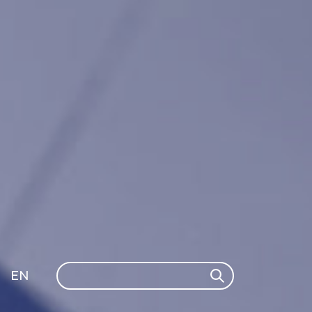
Search
EN
Search
GLI
SH