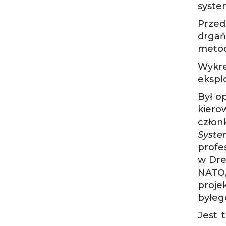
syste
Przed
drgań
metod
Wykre
ekspl
Był o
kiero
czło
Syst
profe
w Dre
NATO,
proje
byłeg
Jest 