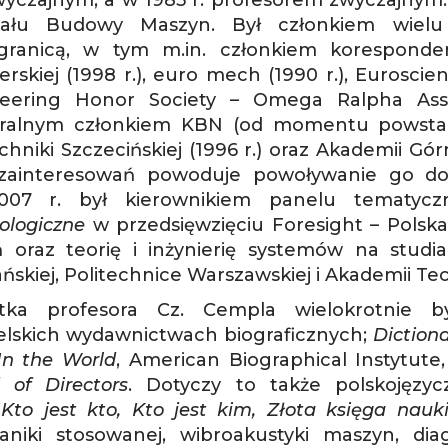
yczajnym, a w 1985 r. profesorem zwyczajnym.
iału Budowy Maszyn. Był członkiem wielu
granicą, w tym m.in. członkiem koresponde
ierskiej (1998 r.), euro mech (1990 r.), Eurosc
eering Honor Society – Omega Ralpha Asso
ralnym członkiem KBN (od momentu powstani
chniki Szczecińskiej (1996 r.) oraz Akademii Gór
zainteresowań powoduje powoływanie go do
007 r. był kierownikiem panelu tematy
ologiczne
w przedsięwzięciu Foresight – Polsk
 oraz teorię i inżynierię systemów na studi
ńskiej, Politechnice Warszawskiej i Akademii Te
etka profesora Cz. Cempla wielokrotnie 
ielskich wydawnictwach biograficznych;
Dictiona
n the World
, American Biographical Instytut
 of Directors
. Dotyczy to także polskojęzy
:
Kto jest kto, Kto jest kim, Złota księga nauk
niki stosowanej, wibroakustyki maszyn, diagn