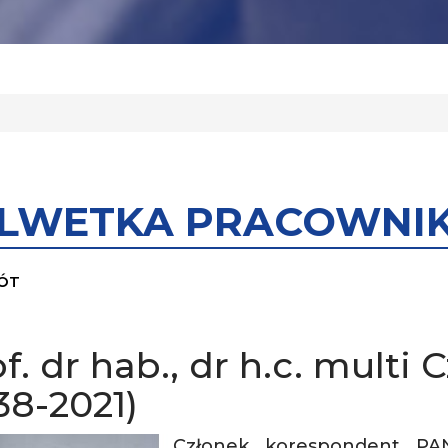
YLWETKA PRACOWNI
ÓT
f. dr hab., dr h.c. mult
38-2021)
Członek korespondent PAN,