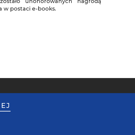
 zostało uhonorowanych nagrodą
na w postaci e-books.
NEJ