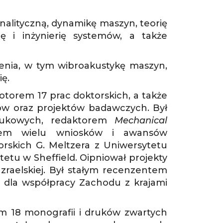
nalityczną, dynamikę maszyn, teorię
ię i inżynierię systemów, a także
cenia, w tym wibroakustykę maszyn,
ię.
orem 17 prac doktorskich, a także
ów oraz projektów badawczych. Był
naukowych, redaktorem
Mechanical
tem wielu wniosków i awansów
rskich G. Meltzera z Uniwersytetu
etu w Sheffield. Oipniował projekty
Izraelskiej. Był stałym recenzentem
 dla współpracy Zachodu z krajami
m 18 monografii i druków zwartych