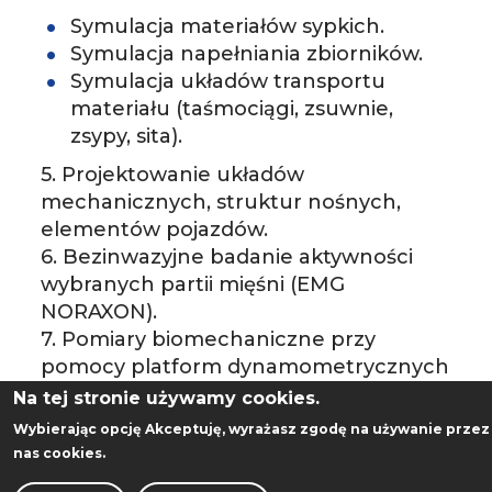
­Symulacja materiałów sypkich.
­Symulacja napełniania zbiorników.
­Symulacja układów transportu
materiału (taśmociągi, zsuwnie,
zsypy, sita).
5. Projektowanie układów
mechanicznych, struktur nośnych,
elementów pojazdów.
6. Bezinwazyjne badanie aktywności
wybranych partii mięśni (EMG
NORAXON).
7. Pomiary biomechaniczne przy
pomocy platform dynamometrycznych
(AMTI BP400600), m.in. badanie chodu,
Na tej stronie używamy cookies.
biegu, wyskoków itp.
Wybierając opcję
Akceptuję
, wyrażasz zgodę na używanie przez
8. Badanie parametrów
nas cookies.
kinematycznych dowolnego ruchu