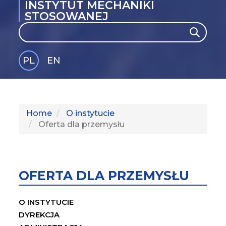
INSTYTUT MECHANIKI
STOSOWANEJ
Search
Search
PL
EN
GLI
SH
Home
O instytucie
Oferta dla przemysłu
OFERTA DLA PRZEMYSŁU
O INSTYTUCIE
DYREKCJA