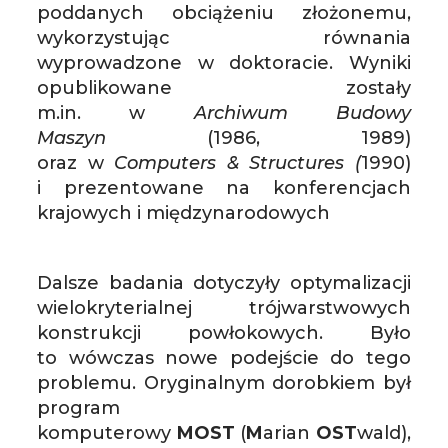
poddanych obciążeniu złożonemu,
wykorzystując równania
wyprowadzone w doktoracie. Wyniki
opublikowane zostały
m.in. w
Archiwum Budowy
Maszyn
(1986, 1989)
oraz w
Computers & Structures (
1990)
i prezentowane na konferencjach
krajowych i międzynarodowych
Dalsze badania dotyczyły optymalizacji
wielokryterialnej trójwarstwowych
konstrukcji powłokowych. Było
to wówczas nowe podejście do tego
problemu. Oryginalnym dorobkiem był
program
komputerowy
MOST
(
M
arian
OST
wald),