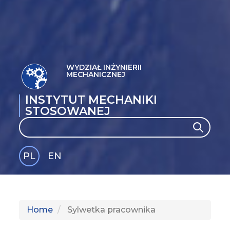
WYDZIAŁ INŻYNIERII
MECHANICZNEJ
INSTYTUT MECHANIKI
STOSOWANEJ
Search
Search
PL
EN
GLI
SH
Home
Sylwetka pracownika